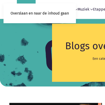
Home
Blogs
Podcasts
Muziek
Etapp
Overslaan en naar de inhoud gaan
Blogs ov
Een cate