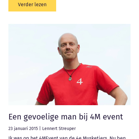
Verder lezen
Een gevoelige man bij 4M event
23 januari 2015
|
Lennert Streuper
Ik was op het 4MEvent van de 4e Musketiers. Nu ben