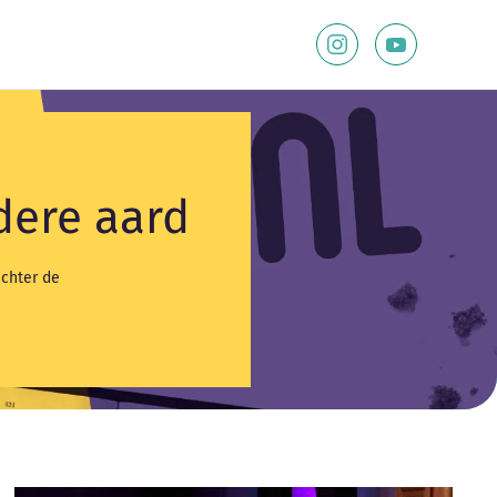
dere aard
achter de