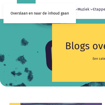
Home
Blogs
Podcasts
Muziek
Etapp
Overslaan en naar de inhoud gaan
Blogs ov
Een cate