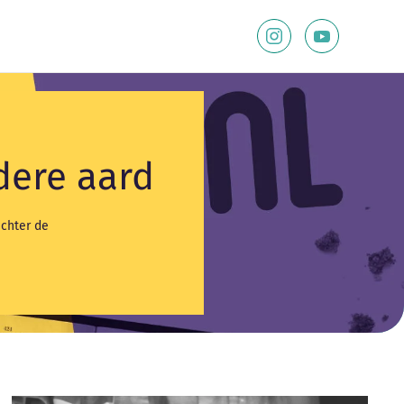
dere aard
achter de