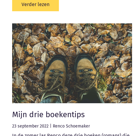
Verder lezen
Mijn drie boekentips
23 september 2022
|
Renco Schoemaker
In de zomer las Renco deze drie boeken (romans) die