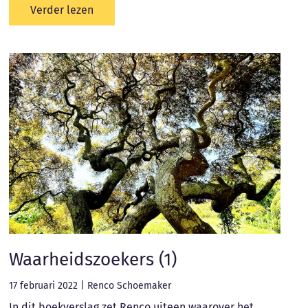
Verder lezen
Waarheidszoekers (1)
17 februari 2022
|
Renco Schoemaker
In dit boekverslag zet Renco uiteen waarover het