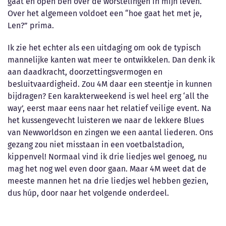
gaat en open ben over de worstelingen in mijn leven.
Over het algemeen voldoet een “hoe gaat het met je,
Len?” prima.
Ik zie het echter als een uitdaging om ook de typisch
mannelijke kanten wat meer te ontwikkelen. Dan denk ik
aan daadkracht, doorzettingsvermogen en
besluitvaardigheid. Zou 4M daar een steentje in kunnen
bijdragen? Een karakterweekend is wel heel erg ‘all the
way’, eerst maar eens naar het relatief veilige event. Na
het kussengevecht luisteren we naar de lekkere Blues
van Newworldson en zingen we een aantal liederen. Ons
gezang zou niet misstaan in een voetbalstadion,
kippenvel! Normaal vind ik drie liedjes wel genoeg, nu
mag het nog wel even door gaan. Maar 4M weet dat de
meeste mannen het na drie liedjes wel hebben gezien,
dus húp, door naar het volgende onderdeel.