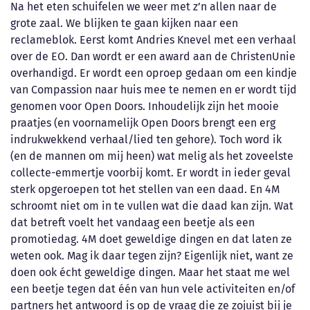
Na het eten schuifelen we weer met z’n allen naar de
grote zaal. We blijken te gaan kijken naar een
reclameblok. Eerst komt Andries Knevel met een verhaal
over de EO. Dan wordt er een award aan de ChristenUnie
overhandigd. Er wordt een oproep gedaan om een kindje
van Compassion naar huis mee te nemen en er wordt tijd
genomen voor Open Doors. Inhoudelijk zijn het mooie
praatjes (en voornamelijk Open Doors brengt een erg
indrukwekkend verhaal/lied ten gehore). Toch word ik
(en de mannen om mij heen) wat melig als het zoveelste
collecte-emmertje voorbij komt. Er wordt in ieder geval
sterk opgeroepen tot het stellen van een daad. En 4M
schroomt niet om in te vullen wat die daad kan zijn. Wat
dat betreft voelt het vandaag een beetje als een
promotiedag. 4M doet geweldige dingen en dat laten ze
weten ook. Mag ik daar tegen zijn? Eigenlijk niet, want ze
doen ook écht geweldige dingen. Maar het staat me wel
een beetje tegen dat één van hun vele activiteiten en/of
partners het antwoord is op de vraag die ze zojuist bij je