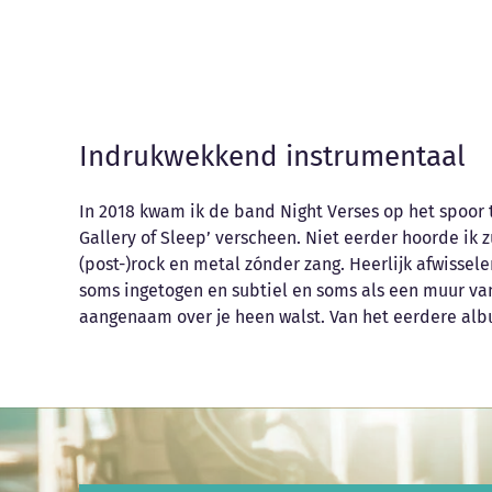
Indrukwekkend instrumentaal
In 2018 kwam ik de band Night Verses op het spoor
perfecte single en van ‘dubbel EP’ Every Sound Has
Gallery of Sleep’ verscheen. Niet eerder hoorde ik 
Night is dat overduidelijk Arrival. Wát een nummer. Niet 
(post-)rock en metal zónder zang. Heerlijk afwissel
soms ingetogen en subtiel en soms als een muur van
aangenaam over je heen walst. Van het eerdere al