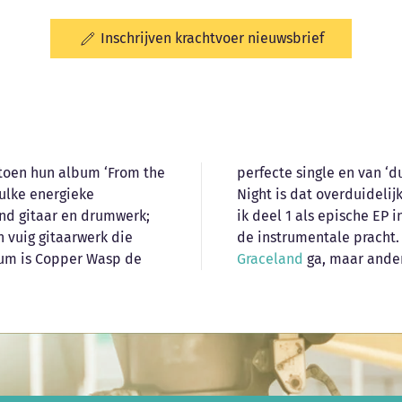
Inschrijven krachtvoer nieuwsbrief
 toen hun album ‘From the
 a Color in the Valley of
zulke energieke
voor niets noemde
end gitaar en drumwerk;
ik deel 1 als epische EP i
 vuig gitaarwerk die
de instrumentale pracht. 
bum is Copper Wasp de
Graceland
ga, maar anders