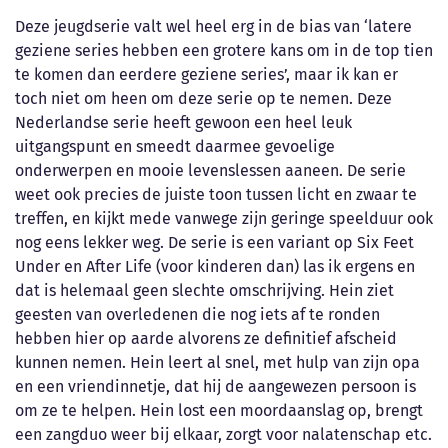
Deze jeugdserie valt wel heel erg in de bias van ‘latere
geziene series hebben een grotere kans om in de top tien
te komen dan eerdere geziene series’, maar ik kan er
toch niet om heen om deze serie op te nemen. Deze
Nederlandse serie heeft gewoon een heel leuk
uitgangspunt en smeedt daarmee gevoelige
onderwerpen en mooie levenslessen aaneen. De serie
weet ook precies de juiste toon tussen licht en zwaar te
treffen, en kijkt mede vanwege zijn geringe speelduur ook
nog eens lekker weg. De serie is een variant op Six Feet
Under en After Life (voor kinderen dan) las ik ergens en
dat is helemaal geen slechte omschrijving. Hein ziet
geesten van overledenen die nog iets af te ronden
hebben hier op aarde alvorens ze definitief afscheid
kunnen nemen. Hein leert al snel, met hulp van zijn opa
en een vriendinnetje, dat hij de aangewezen persoon is
om ze te helpen. Hein lost een moordaanslag op, brengt
een zangduo weer bij elkaar, zorgt voor nalatenschap etc.