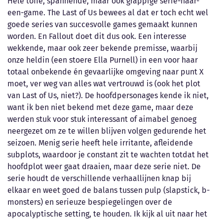
Hele toffe, spannende, maar ook grappige serie-naar-
een-game. The Last of Us bewees al dat er toch echt wel
goede series van succesvolle games gemaakt kunnen
worden. En Fallout doet dit dus ook. Een interesse
wekkende, maar ook zeer bekende premisse, waarbij
onze heldin (een stoere Ella Purnell) in een voor haar
totaal onbekende én gevaarlijke omgeving naar punt X
moet, ver weg van alles wat vertrouwd is (ook het plot
van Last of Us, niet?). De hoofdpersonages kende ik niet,
want ik ben niet bekend met deze game, maar deze
werden stuk voor stuk interessant of aimabel genoeg
neergezet om ze te willen blijven volgen gedurende het
seizoen. Menig serie heeft hele irritante, afleidende
subplots, waardoor je constant zit te wachten totdat het
hoofdplot weer gaat draaien, maar deze serie niet. De
serie houdt de verschillende verhaallijnen knap bij
elkaar en weet goed de balans tussen pulp (slapstick, b-
monsters) en serieuze bespiegelingen over de
apocalyptische setting, te houden. Ik kijk al uit naar het