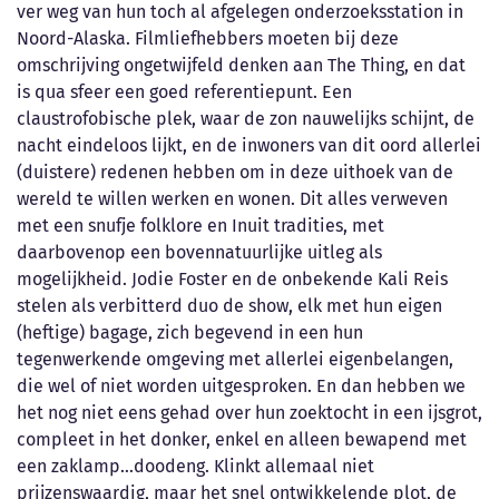
ver weg van hun toch al afgelegen onderzoeksstation in
Noord-Alaska. Filmliefhebbers moeten bij deze
omschrijving ongetwijfeld denken aan The Thing, en dat
is qua sfeer een goed referentiepunt. Een
claustrofobische plek, waar de zon nauwelijks schijnt, de
nacht eindeloos lijkt, en de inwoners van dit oord allerlei
(duistere) redenen hebben om in deze uithoek van de
wereld te willen werken en wonen. Dit alles verweven
met een snufje folklore en Inuit tradities, met
daarbovenop een bovennatuurlijke uitleg als
mogelijkheid. Jodie Foster en de onbekende Kali Reis
stelen als verbitterd duo de show, elk met hun eigen
(heftige) bagage, zich begevend in een hun
tegenwerkende omgeving met allerlei eigenbelangen,
die wel of niet worden uitgesproken. En dan hebben we
het nog niet eens gehad over hun zoektocht in een ijsgrot,
compleet in het donker, enkel en alleen bewapend met
een zaklamp…doodeng. Klinkt allemaal niet
prijzenswaardig, maar het snel ontwikkelende plot, de