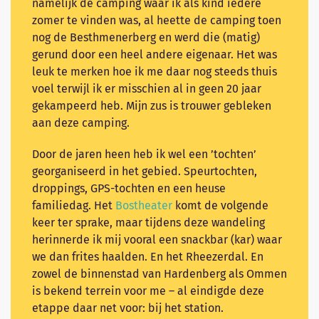
namelijk de camping waar ik als kind iedere
zomer te vinden was, al heette de camping toen
nog de Besthmenerberg en werd die (matig)
gerund door een heel andere eigenaar. Het was
leuk te merken hoe ik me daar nog steeds thuis
voel terwijl ik er misschien al in geen 20 jaar
gekampeerd heb. Mijn zus is trouwer gebleken
aan deze camping.
Door de jaren heen heb ik wel een ’tochten’
georganiseerd in het gebied. Speurtochten,
droppings, GPS-tochten en een heuse
familiedag. Het
Bostheater
komt de volgende
keer ter sprake, maar tijdens deze wandeling
herinnerde ik mij vooral een snackbar (kar) waar
we dan frites haalden. En het Rheezerdal. En
zowel de binnenstad van Hardenberg als Ommen
is bekend terrein voor me – al eindigde deze
etappe daar net voor: bij het station.